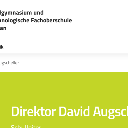
lgymnasium und
hnologische Fachoberschule
an
sita la pagina iniziale della scuola
ik
ugscheller
Direktor David Augsc
Schulleiter