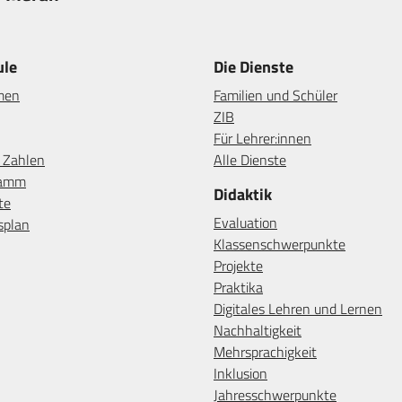
— Visita la pagina iniziale della scuola
ule
Die Dienste
men
Familien und Schüler
ZIB
Für Lehrer:innen
n Zahlen
Alle Dienste
ramm
Didaktik
te
Evaluation
splan
Klassenschwerpunkte
Projekte
Praktika
Digitales Lehren und Lernen
Nachhaltigkeit
Mehrsprachigkeit
Inklusion
Jahresschwerpunkte