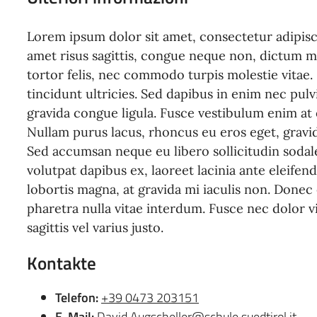
Lorem ipsum dolor sit amet, consectetur adipisci
amet risus sagittis, congue neque non, dictum mi
tortor felis, nec commodo turpis molestie vitae.
tincidunt ultricies. Sed dapibus in enim nec pulv
gravida congue ligula. Fusce vestibulum enim at e
Nullam purus lacus, rhoncus eu eros eget, gravid
Sed accumsan neque eu libero sollicitudin sodal
volutpat dapibus ex, laoreet lacinia ante eleifen
lobortis magna, at gravida mi iaculis non. Done
pharetra nulla vitae interdum. Fusce nec dolor vi
sagittis vel varius justo.
Kontakte
Telefon:
+39 0473 203151
E-Mail:
David.Augscheller@schule.suedtirol.it