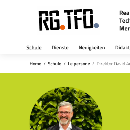
Zu den Inhalten gehen
Zum Navigationsmenü gehen
Zum Footer gehen
Rea
Tec
Mer
— Vi
iniziale della scuola
Schule
Dienste
Neuigkeiten
Didakt
Home
Schule
Le persone
Direktor David A